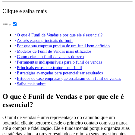
Clique e saiba mais
O que é Funil de Vendas e por que ele é essencial?
As três etapas principais do funil
Por que sua empresa precisa de um funil bem definido
Modelos de Funil de Vendas mais utilizados
Como criar um funil de vendas do zero
Ferramentas indispensáveis para o funil de vendas
Principais erros ao estruturar um funil
Estratégias avançadas para potencializar resultados
Estudos de caso empresas que escalaram com funil de vendas
Saiba mais sobre
O que é Funil de Vendas e por que ele é
essencial?
O funil de vendas é uma representação do caminho que um
potencial cliente percorre desde o primeiro contato com sua marca
até a compra e fidelização. Ele é fundamental porque organiza suas
estratégias, ajuda a prever resultados e otimiza seus investimentos