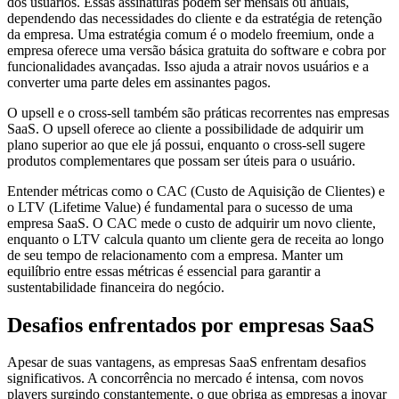
dos usuários. Essas assinaturas podem ser mensais ou anuais,
dependendo das necessidades do cliente e da estratégia de retenção
da empresa. Uma estratégia comum é o modelo freemium, onde a
empresa oferece uma versão básica gratuita do software e cobra por
funcionalidades avançadas. Isso ajuda a atrair novos usuários e a
converter uma parte deles em assinantes pagos.
O upsell e o cross-sell também são práticas recorrentes nas empresas
SaaS. O upsell oferece ao cliente a possibilidade de adquirir um
plano superior ao que ele já possui, enquanto o cross-sell sugere
produtos complementares que possam ser úteis para o usuário.
Entender métricas como o CAC (Custo de Aquisição de Clientes) e
o LTV (Lifetime Value) é fundamental para o sucesso de uma
empresa SaaS. O CAC mede o custo de adquirir um novo cliente,
enquanto o LTV calcula quanto um cliente gera de receita ao longo
de seu tempo de relacionamento com a empresa. Manter um
equilíbrio entre essas métricas é essencial para garantir a
sustentabilidade financeira do negócio.
Desafios enfrentados por empresas SaaS
Apesar de suas vantagens, as empresas SaaS enfrentam desafios
significativos. A concorrência no mercado é intensa, com novos
players surgindo constantemente, o que obriga as empresas a inovar