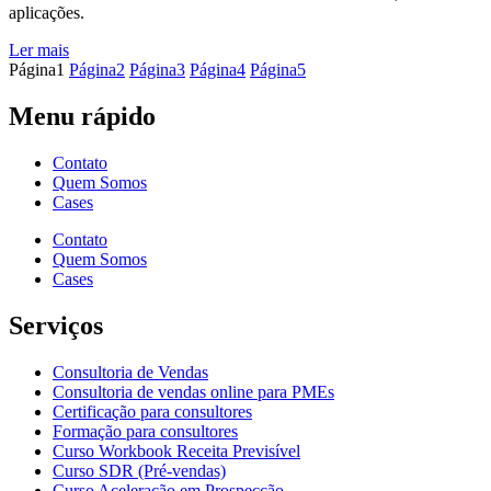
aplicações.
Ler mais
Página
1
Página
2
Página
3
Página
4
Página
5
Menu rápido
Contato
Quem Somos
Cases
Contato
Quem Somos
Cases
Serviços
Consultoria de Vendas
Consultoria de vendas online para PMEs
Certificação para consultores
Formação para consultores
Curso Workbook Receita Previsível
Curso SDR (Pré-vendas)
Curso Aceleração em Prospecção