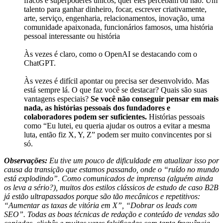
fracos e superpoderes únicos, quer eles percebam ou não. Um
talento para ganhar dinheiro, focar, escrever criativamente,
arte, serviço, engenharia, relacionamentos, inovação, uma
comunidade apaixonada, funcionários famosos, uma história
pessoal interessante ou história
Às vezes é claro, como o OpenAI se destacando com o
ChatGPT.
Às vezes é difícil apontar ou precisa ser desenvolvido. Mas
está sempre lá. O que faz você se destacar? Quais são suas
vantagens especiais?
Se você não conseguir pensar em mais
nada, as histórias pessoais dos fundadores e
colaboradores podem ser suficientes.
Histórias pessoais
como “Eu lutei, eu queria ajudar os outros a evitar a mesma
luta, então fiz X, Y, Z” podem ser muito convincentes por si
só.
Observações:
Eu tive um pouco de dificuldade em atualizar isso por
causa da transição que estamos passando, onde o “ruído no mundo
está explodindo”. Como comunicados de imprensa (alguém ainda
os leva a sério?), muitos dos estilos clássicos de estudo de caso B2B
já estão ultrapassados porque são tão mecânicos e repetitivos:
“Aumentar as taxas de vitória em X”, “Dobrar os leads com
SEO”. Todas as boas técnicas de redação e conteúdo de vendas são