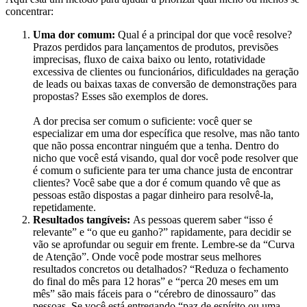
concentrar:
Uma dor comum:
Qual é a principal dor que você resolve?
Prazos perdidos para lançamentos de produtos, previsões
imprecisas, fluxo de caixa baixo ou lento, rotatividade
excessiva de clientes ou funcionários, dificuldades na geração
de leads ou baixas taxas de conversão de demonstrações para
propostas? Esses são exemplos de dores.
A dor precisa ser comum o suficiente: você quer se
especializar em uma dor específica que resolve, mas não tanto
que não possa encontrar ninguém que a tenha. Dentro do
nicho que você está visando, qual dor você pode resolver que
é comum o suficiente para ter uma chance justa de encontrar
clientes? Você sabe que a dor é comum quando vê que as
pessoas estão dispostas a pagar dinheiro para resolvê-la,
repetidamente.
Resultados tangíveis:
As pessoas querem saber “isso é
relevante” e “o que eu ganho?” rapidamente, para decidir se
vão se aprofundar ou seguir em frente. Lembre-se da “Curva
de Atenção”. Onde você pode mostrar seus melhores
resultados concretos ou detalhados? “Reduza o fechamento
do final do mês para 12 horas” e “perca 20 meses em um
mês” são mais fáceis para o “cérebro de dinossauro” das
pessoas. Se você está entregando “paz de espírito ou uma