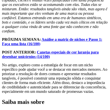
copiadas, clichês e muitas vezes falsificadas com tanta frequência
que os executivos estão se acostumando com elas. Todas elas se
misturam. Então: resultados tangíveis ainda são vitais, mas agora é
mais importante que eles venham de uma marca ou pessoa
confiável. Estamos entrando em uma era de humanos sintéticos,
bots e conteúdo, e os líderes serão cada vez mais céticos em relação
a qualquer coisa vinda de uma fonte que não conhecem e não
confiam.
PRÓXIMA SEMANA:
Análise a matriz de nichos e Passo 1:
Faça uma lista (16/100)
POST ANTERIOR:
Canetas especiais de cor laranja para
desenhar unicórnios (14/100)
No artigo, exploro como a estratégia de focar em um nicho
específico pode ajudar você a se destacar em mercados menores. Ao
priorizar a resolução de dores comuns e apresentar resultados
tangíveis, é possível construir uma reputação sólida e conquistar
clientes de forma mais eficiente. Além disso, destaco a importância
de credibilidade e autenticidade para se diferenciar da concorrência,
especialmente em um mundo saturado de promessas vazias.
Saiba mais sobre