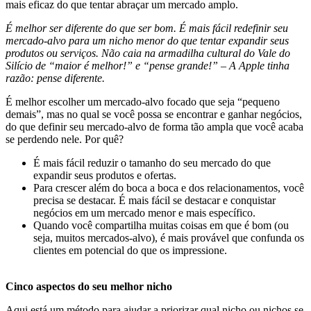
mais eficaz do que tentar abraçar um mercado amplo.
É melhor ser diferente do que ser bom. É mais fácil redefinir seu
mercado-alvo para um nicho menor do que tentar expandir seus
produtos ou serviços. Não caia na armadilha cultural do Vale do
Silício de “maior é melhor!” e “pense grande!” – A Apple tinha
razão: pense diferente.
É melhor escolher um mercado-alvo focado que seja “pequeno
demais”, mas no qual se você possa se encontrar e ganhar negócios,
do que definir seu mercado-alvo de forma tão ampla que você acaba
se perdendo nele. Por quê?
É mais fácil reduzir o tamanho do seu mercado do que
expandir seus produtos e ofertas.
Para crescer além do boca a boca e dos relacionamentos, você
precisa se destacar. É mais fácil se destacar e conquistar
negócios em um mercado menor e mais específico.
Quando você compartilha muitas coisas em que é bom (ou
seja, muitos mercados-alvo), é mais provável que confunda os
clientes em potencial do que os impressione.
Cinco aspectos do seu melhor nicho
Aqui está um método para ajudar a priorizar qual nicho ou nichos se