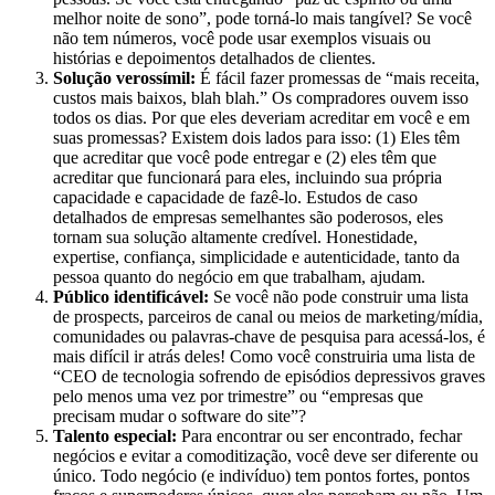
melhor noite de sono”, pode torná-lo mais tangível? Se você
não tem números, você pode usar exemplos visuais ou
histórias e depoimentos detalhados de clientes.
Solução verossímil:
É fácil fazer promessas de “mais receita,
custos mais baixos, blah blah.” Os compradores ouvem isso
todos os dias. Por que eles deveriam acreditar em você e em
suas promessas? Existem dois lados para isso: (1) Eles têm
que acreditar que você pode entregar e (2) eles têm que
acreditar que funcionará para eles, incluindo sua própria
capacidade e capacidade de fazê-lo. Estudos de caso
detalhados de empresas semelhantes são poderosos, eles
tornam sua solução altamente credível. Honestidade,
expertise, confiança, simplicidade e autenticidade, tanto da
pessoa quanto do negócio em que trabalham, ajudam.
Público identificável:
Se você não pode construir uma lista
de prospects, parceiros de canal ou meios de marketing/mídia,
comunidades ou palavras-chave de pesquisa para acessá-los, é
mais difícil ir atrás deles! Como você construiria uma lista de
“CEO de tecnologia sofrendo de episódios depressivos graves
pelo menos uma vez por trimestre” ou “empresas que
precisam mudar o software do site”?
Talento especial:
Para encontrar ou ser encontrado, fechar
negócios e evitar a comoditização, você deve ser diferente ou
único. Todo negócio (e indivíduo) tem pontos fortes, pontos