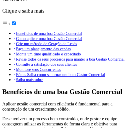
Clique e saiba mais
Benefícios de uma boa Gestão Comercial
Como aplicar uma boa Gestão Comercial
Crie um método de Geração de Leads
Faça um planejamento das vendas
Monte um time qualificado e capacitado
Revise todos os seus processos para manter a boa Gestão Comercial
Consulte a satisfação dos seus clientes
Monitore seus Concorrentes
Bônus Saiba como se tornar um bom Gestor Comercial
Saiba mais sobre
Benefícios de uma boa Gestão Comercial
Aplicar gestão comercial com eficiência é fundamental para a
construção de um crescimento sólido.
Desenvolver um processo bem construído, onde gestor e equipe
conseguem utilizar as ferramentas de forma clara e objetiva para