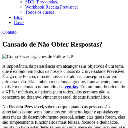
SDR (Pré-vendas)
Workbook Receita Previsível
Todos os cursos
Blog
Cases
Contato
Cansado de Não Obter Respostas?
A importância da persistência em alcançar seus objetivos é um tema
que é exibido em todos os nossos cursos da Universidade Previsível.
É algo que Felicia, uma de nossas ex-alunas, conseguiu usar em
primeira mão. Ela também menciona algo que, francamente, nunca
mais é mencionado no mundo das
vendas
. Em um mundo orientado
a KPIs / métricas, a maioria (nem todos) dos gerentes não se
concentra no desenvolvimento pessoal de seus funcionários.
Na
Receita Previsível,
sabemos que quando as pessoas são
apreciadas como seres humanos em primeiro lugar e apoiadas em
suas metas de desenvolvimento pessoal, sejam elas quais forem, elas
são simplesmente funcionários mais felizes, focados e dedicados.
Invista no bem-estar delas (e não em uma mesa de pingue-pongue) e