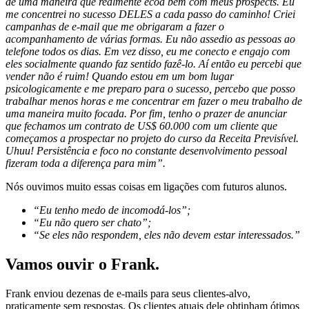
de uma maneira que realmente ecoa bem com meus prospects. Eu
me concentrei no sucesso DELES a cada passo do caminho! Criei
campanhas de e-mail que me obrigaram a fazer o
acompanhamento de várias formas. Eu não assedio as pessoas ao
telefone todos os dias. Em vez disso, eu me conecto e engajo com
eles socialmente quando faz sentido fazê-lo. Aí então eu percebi que
vender não é ruim! Quando estou em um bom lugar
psicologicamente e me preparo para o sucesso, percebo que posso
trabalhar menos horas e me concentrar em fazer o meu trabalho de
uma maneira muito focada. Por fim, tenho o prazer de anunciar
que fechamos um contrato de US$ 60.000 com um cliente que
começamos a prospectar no projeto do curso da Receita Previsível.
Uhuu! Persistência e foco no constante desenvolvimento pessoal
fizeram toda a diferença para mim”.
Nós ouvimos muito essas coisas em ligações com futuros alunos.
“Eu tenho medo de incomodá-los”;
“Eu não quero ser chato”;
“Se eles não respondem, eles não devem estar interessados.”
Vamos ouvir o Frank.
Frank enviou dezenas de e-mails para seus clientes-alvo,
praticamente sem respostas. Os clientes atuais dele obtinham ótimos