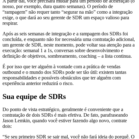
A partir daí, você precisará mudar para um período de aceleração (o
nosso, por exemplo, dura quatro semanas). O período de
“rampagem” não requer tanto “segurar na mão” como a integração
exige, o que dará ao seu gerente de SDR um espaço valioso para
respirar.
Após as seis semanas de integração e a rampagem dos SDRs foi
concluída, e enquanto não for necessária uma contratação adicional,
um gerente de SDR, neste momento, pode voltar sua atenção para a
execução: semanal 1 a 1s, conversas sobre desenvolvimento e
definição de objetivos, sombreamento, coaching – a lista continua.
É por isso que ter alguém à vontade com a prática de vendas
outbound e o mundo dos SDRs pode ser tão útil: existem tantas
responsabilidades e possíveis obstáculos que ter alguém com
experiência anterior reduzirá o risco.
Sua equipe de SDRs
Do ponto de vista estratégico, geralmente é conveniente que a
contratação de dois SDRs é mais efetiva.
De fato, parafraseando
Jason Lemkin, quando você estiver fazendo algo novo, contrate
dois:
“Se seu primeiro SDR se sair mal, você não fará ideia do porquê. O