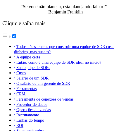
“Se você não planejar, está planejando falhar!” –
Benjamin Franklin
Clique e saiba mais
Todos nós sabemos que construir uma equipe de SDR custa
dinheiro, mas quanto?
A equipe certa
Então, como é uma equipe de SDR ideal no início?
Sua equipe de SDRs
Custo
Salário de um SDR
O salário de um gerente de SDR
Ferramentas
CRM
Ferramenta de conexões de vendas
Provedor de dados
Operações de vendas
Recrutamento
Linhas do tempo
ROI
Saiba mais sobre