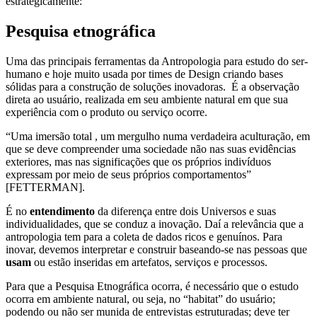
estrategicamente:
Pesquisa etnográfica
Uma das principais ferramentas da Antropologia para estudo do ser-
humano e hoje muito usada por times de Design criando bases
sólidas para a construção de soluções inovadoras. É a observação
direta ao usuário, realizada em seu ambiente natural em que sua
experiência com o produto ou serviço ocorre.
“Uma imersão total , um mergulho numa verdadeira aculturação, em
que se deve compreender uma sociedade não nas suas evidências
exteriores, mas nas significações que os próprios indivíduos
expressam por meio de seus próprios comportamentos”
[FETTERMAN].
É no
entendimento
da diferença entre dois Universos e suas
individualidades, que se conduz a inovação. Daí a relevância que a
antropologia tem para a coleta de dados ricos e genuínos. Para
inovar, devemos interpretar e construir baseando-se nas pessoas que
usam
ou estão inseridas em artefatos, serviços e processos.
Para que a Pesquisa Etnográfica ocorra, é necessário que o estudo
ocorra em ambiente natural, ou seja, no “habitat” do usuário;
podendo ou não ser munida de entrevistas estruturadas; deve ter