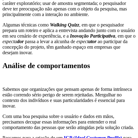
caráter exploratório; usar de amostra segmentada; o pesquisador
deve ter preocupação não apenas com o objeto da pesquisa, mas
principalmente com a interação no ambiente.
Algumas técnicas como
Walking Quizz
, em que o pesquisador
prepara um roteiro e aplica a entrevista andando junto com o usuário
em seu cenário de experiência, e a
Inovação Participativa
, em que o
especta
dor
passa a levar a alcunha de
espect
ator
ao participar da
concepção do projeto, têm ganhado espaço em empresas que
desejam inovar.
Análise de comportamentos
Sabemos que organizações que pensam apenas de forma intrínseca
estão correndo sério perigo de serem rejeitadas. Mergulhar no
contexto dos indivíduos e suas particularidades é essencial para
inovar.
Com uma boa pesquisa sobre o usuário e dados em mãos,
precisamos decupar essas informações para entender o real
comportamento das pessoas que serão atingidas pela solução criada.
Passamos para a criação de um
ICP (
Ideal Customer Profile
)
para