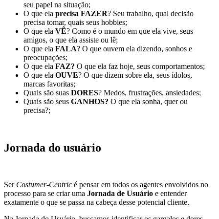
seu papel na situação;
O que ela
precisa
FAZER
? Seu trabalho, qual decisão
precisa tomar, quais seus hobbies;
O que ela
VÊ
? Como é o mundo em que ela vive, seus
amigos, o que ela assiste ou lê;
O que ela
FALA
? O que ouvem ela dizendo, sonhos e
preocupações;
O que ela
FAZ?
O que ela faz hoje, seus comportamentos;
O que ela
OUVE
? O que dizem sobre ela, seus ídolos,
marcas favoritas;
Quais são suas
DORES
? Medos, frustrações, ansiedades;
Quais são seus
GANHOS?
O que ela sonha, quer ou
precisa?;
Jornada do usuário
Ser
Costumer-Centric
é pensar em todos os agentes envolvidos no
processo para se criar uma
Jornada de Usuário
e entender
exatamente o que se passa na cabeça desse potencial cliente.
Na Jornada do Usuário, buscamos identificar os gargalos e dores