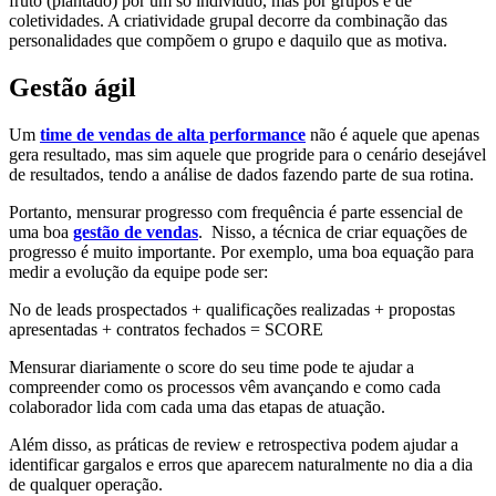
fruto (plantado) por um só indivíduo, mas por grupos e de
coletividades. A criatividade grupal decorre da combinação das
personalidades que compõem o grupo e daquilo que as motiva.
Gestão ágil
Um
time de vendas de alta performance
não é aquele que apenas
gera resultado, mas sim aquele que progride para o cenário desejável
de resultados, tendo a análise de dados fazendo parte de sua rotina.
Portanto, mensurar progresso com frequência é parte essencial de
uma boa
gestão de vendas
. Nisso, a técnica de criar equações de
progresso é muito importante. Por exemplo, uma boa equação para
medir a evolução da equipe pode ser:
No de leads prospectados + qualificações realizadas + propostas
apresentadas + contratos fechados = SCORE
Mensurar diariamente o score do seu time pode te ajudar a
compreender como os processos vêm avançando e como cada
colaborador lida com cada uma das etapas de atuação.
Além disso, as práticas de review e retrospectiva podem ajudar a
identificar gargalos e erros que aparecem naturalmente no dia a dia
de qualquer operação.